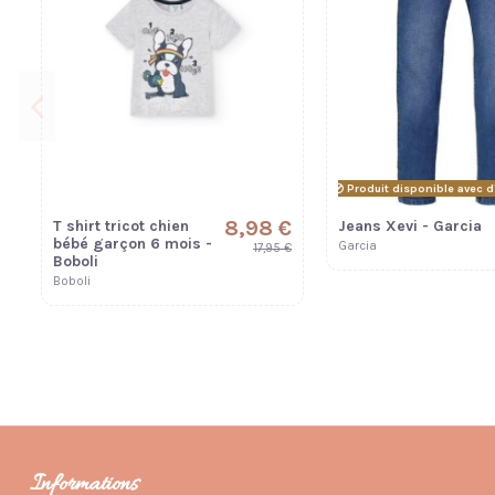
Produit disponible avec d
8,98 €
T shirt tricot chien
Jeans Xevi - Garcia
bébé garçon 6 mois -
Garcia
17,95 €
Boboli
Boboli
Informations