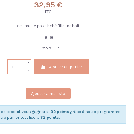
32,95 €
TTC
Set maille pour bébé fille -Boboli
Taille
Ajouter au panier
Ajouter à ma liste
 ce produit vous gagnerez
32 points
grâce à notre programme
Votre panier totalisera
32 points
.