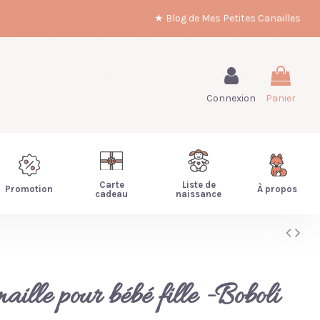
★ Blog de Mes Petites Canailles
Connexion
Panier
Carte
Liste de
Promotion
À propos
cadeau
naissance
aille pour bébé fille -Boboli