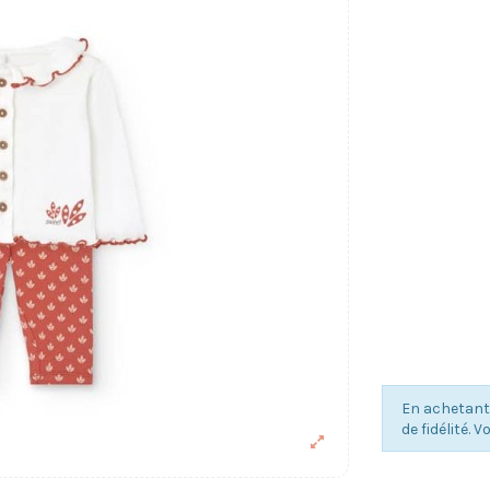
En achetant
de fidélité. 