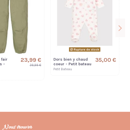
Rupture de stock
23,99 €
35,00 €
 fair
Dors bien y chaud
s -
coeur - Petit bateau
39,99 €
Petit Bateau
B
Nous trouver