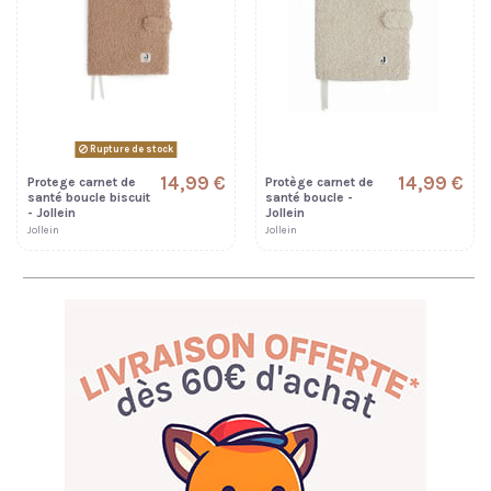
Rupture de stock
14,99 €
14,99 €
Protege carnet de
Protège carnet de
santé boucle biscuit
santé boucle -
- Jollein
Jollein
Jollein
Jollein