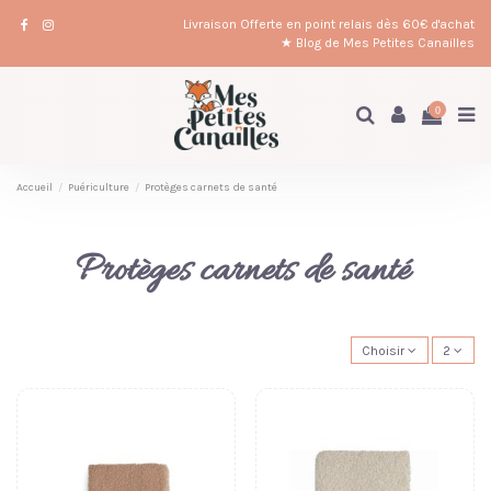
Livraison Offerte en point relais dès 60€ d'achat
★ Blog de Mes Petites Canailles
0
Accueil
Puériculture
Protèges carnets de santé
Protèges carnets de santé
Choisir
2