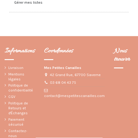
Gérer mes listes
Informations
Coordonnées
Nous
trouver
Livraison
Mes Petites Canailles
Mentions
42 Grand Rue, 67700 Saverne
légales
03 68 04 43 75
Politique de
confidentialité
contact@mespetitescanailles.com
CGV
Politique de
Retours et
d'Échanges
Paiement
sécurisé
Contactez-
nous