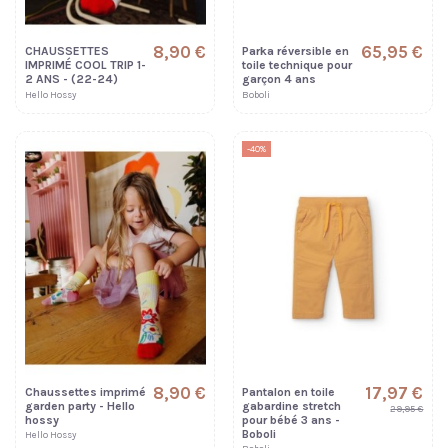
8,90 €
65,95 €
CHAUSSETTES
Parka réversible en
IMPRIMÉ COOL TRIP 1-
toile technique pour
2 ANS - (22-24)
garçon 4 ans
Hello Hossy
Boboli
-40%
8,90 €
17,97 €
Chaussettes imprimé
Pantalon en toile
garden party - Hello
gabardine stretch
29,95 €
hossy
pour bébé 3 ans -
Boboli
Hello Hossy