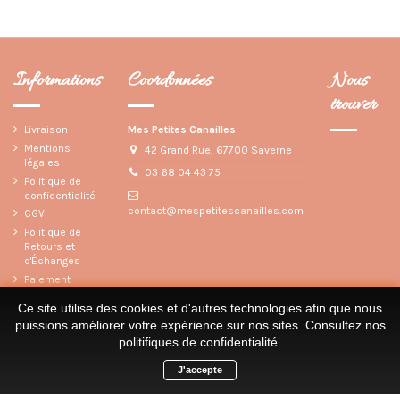
Informations
Coordonnées
Nous
trouver
Livraison
Mes Petites Canailles
Mentions
42 Grand Rue, 67700 Saverne
légales
03 68 04 43 75
Politique de
confidentialité
contact@mespetitescanailles.com
CGV
Politique de
Retours et
d'Échanges
Paiement
sécurisé
Ce site utilise des cookies et d'autres technologies afin que nous
Contactez-
puissions améliorer votre expérience sur nos sites.
Consultez nos
nous
politifiques de confidentialité
.
★ Blog de Mes Petites Canailles
J'accepte