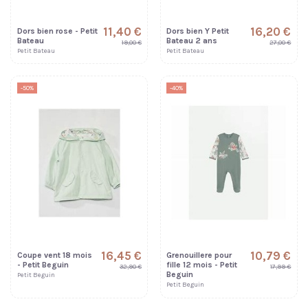
11,40 €
16,20 €
Dors bien rose - Petit
Dors bien Y Petit
Bateau
Bateau 2 ans
19,00 €
27,00 €
Petit Bateau
Petit Bateau
-50%
-40%
16,45 €
10,79 €
Coupe vent 18 mois
Grenouillere pour
- Petit Beguin
fille 12 mois - Petit
32,90 €
17,99 €
Beguin
Petit Beguin
Petit Beguin