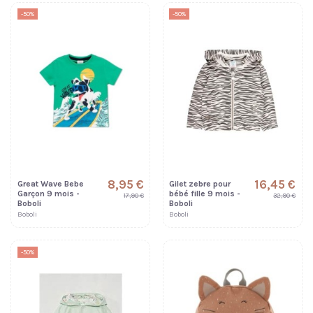
-50%
-50%
8,95 €
16,45 €
Great Wave Bebe
Gilet zebre pour
Garçon 9 mois -
bébé fille 9 mois -
17,90 €
32,90 €
Boboli
Boboli
Boboli
Boboli
-50%