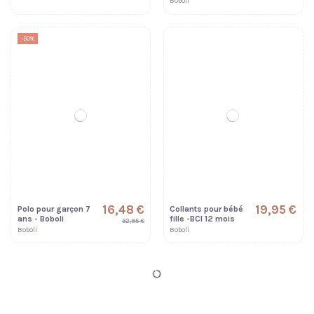
Boboli
-50%
16,48 €
19,95 €
Polo pour garçon 7
Collants pour bébé
ans - Boboli
fille -BCI 12 mois
32,95 €
Boboli
Boboli