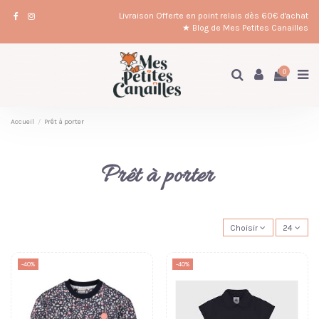
Livraison Offerte en point relais dès 60€ d'achat
★ Blog de Mes Petites Canailles
0
Accueil
Prêt à porter
Prêt à porter
Choisir
24
-40%
-40%