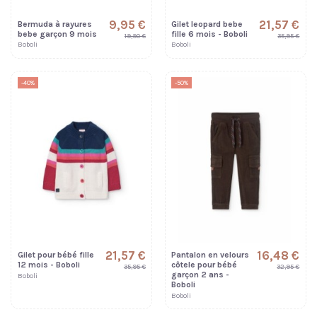
9,95 €
21,57 €
Bermuda à rayures
Gilet leopard bebe
bebe garçon 9 mois
fille 6 mois - Boboli
19,90 €
35,95 €
Boboli
Boboli
-40%
-50%
21,57 €
16,48 €
Gilet pour bébé fille
Pantalon en velours
12 mois - Boboli
côtele pour bébé
35,95 €
32,95 €
garçon 2 ans -
Boboli
Boboli
Boboli