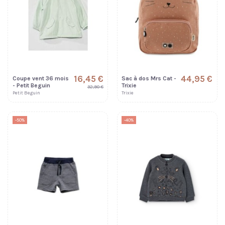
16,45 €
44,95 €
Coupe vent 36 mois
Sac à dos Mrs Cat -
- Petit Beguin
Trixie
32,90 €
Petit Beguin
Trixie
-50%
-40%