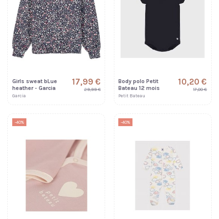
17,99 €
10,20 €
Girls sweat bLue
Body polo Petit
heather - Garcia
Bateau 12 mois
29,99 €
17,00 €
Garcia
Petit Bateau
-40%
-40%