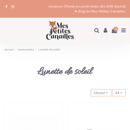
Livraison Offerte en point relais dès 60€ d'achat
★ Blog de Mes Petites Canailles
0
Accueil
Accessoires
Lunette de soleil
Lunette de soleil
Choisir
24