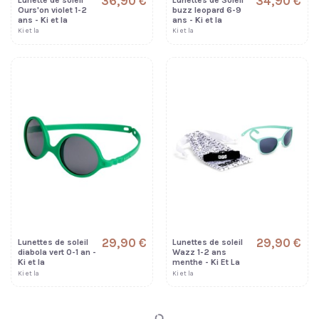
36,90 €
34,90 €
Ours'on violet 1-2
buzz leopard 6-9
ans - Ki et la
ans - Ki et la
Ki et la
Ki et la
29,90 €
29,90 €
Lunettes de soleil
Lunettes de soleil
diabola vert 0-1 an -
Wazz 1-2 ans
Ki et la
menthe - Ki Et La
Ki et la
Ki et la