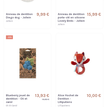
9,99 €
15,99 €
Anneau de dentition
Anneau de dentition
Diego dog - Jollein
porte-clé en silicone
Lovely Birds - Jollein
Jollein
Jollein
-30%
13,93 €
10,00 €
Blueberry jouet de
Alice Hochet de
dentition - Oli et
Dentiton -
19,90 €
carol
Lilliputiens
Oli Et Carol
Lilliputiens