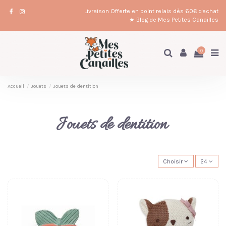
Livraison Offerte en point relais dès 60€ d'achat
★ Blog de Mes Petites Canailles
0
Accueil
Jouets
Jouets de dentition
Jouets de dentition
Choisir
24