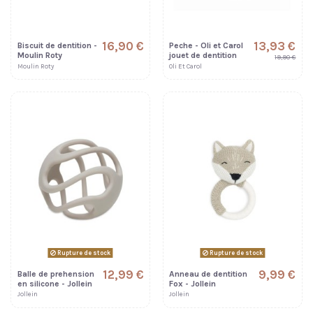
16,90 €
13,93 €
Biscuit de dentition -
Peche - Oli et Carol
Moulin Roty
jouet de dentition
19,90 €
Moulin Roty
Oli Et Carol
Rupture de stock
Rupture de stock
12,99 €
9,99 €
Balle de prehension
Anneau de dentition
en silicone - Jollein
Fox - Jollein
Jollein
Jollein