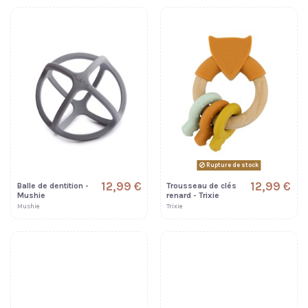
Rupture de stock
12,99 €
12,99 €
Balle de dentition -
Trousseau de clés
Mushie
renard - Trixie
Mushie
Trixie