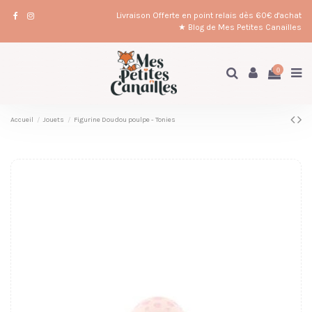
Livraison Offerte en point relais dès 60€ d'achat
★ Blog de Mes Petites Canailles
0
Accueil
Jouets
Figurine Doudou poulpe - Tonies