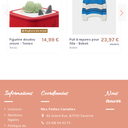
Rupture de stock
14,99 €
23,97 €
Figurine doudou
Pull à rayures pour
crocro - Tonies
fille - Boboli
39,95 €
Tonies
Boboli
Informations
Coordonnées
Nous
trouver
Livraison
Mes Petites Canailles
Mentions
42 Grand Rue, 67700 Saverne
légales
03 68 04 43 75
Politique de