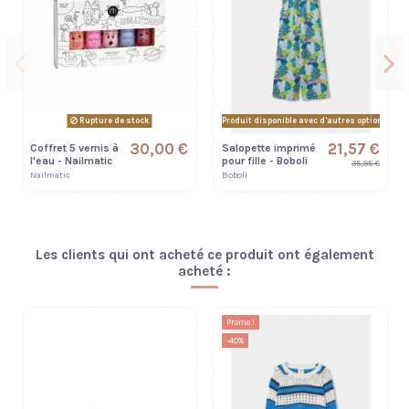
Rupture de stock
Produit disponible avec d'autres options
30,00 €
21,57 €
Coffret 5 vernis à
Salopette imprimé
l'eau - Nailmatic
pour fille - Boboli
35,95 €
Nailmatic
Boboli
Les clients qui ont acheté ce produit ont également
acheté :
Promo !
-40%