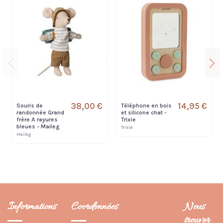
38,00 €
14,95 €
Souris de
Téléphone en bois
randonnée Grand
et silicone chat -
frère A rayures
Trixie
bleues - Maileg
Trixie
Maileg
Informations
Coordonnées
Nous
trouver