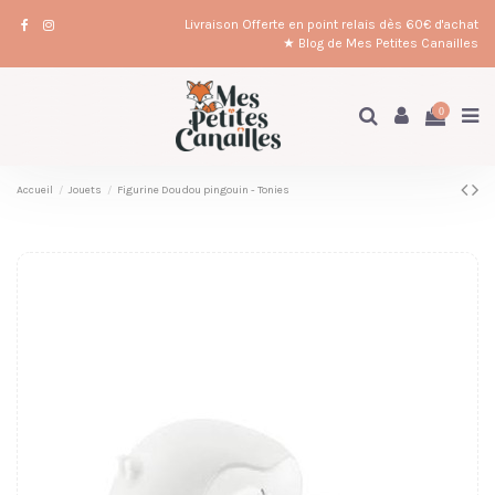
Livraison Offerte en point relais dès 60€ d'achat
★ Blog de Mes Petites Canailles
0
Accueil
Jouets
Figurine Doudou pingouin - Tonies