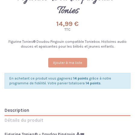
Tonies
14,99 €
TTC
Figurine Tonies® Doudou Pingouin compatible Toniebox. Histoires audio
douces et apaisantes pour les bébés et jeunes enfants.
Ajouter à ma liste
En achetant ce produit vous gagnerez
14 points
grâce à notre
programme de fidélité. Votre panier totalisera
14 points
.
Description
Détails du produit
Figurine Tonies® – Doudou Pingouin 🐧💤