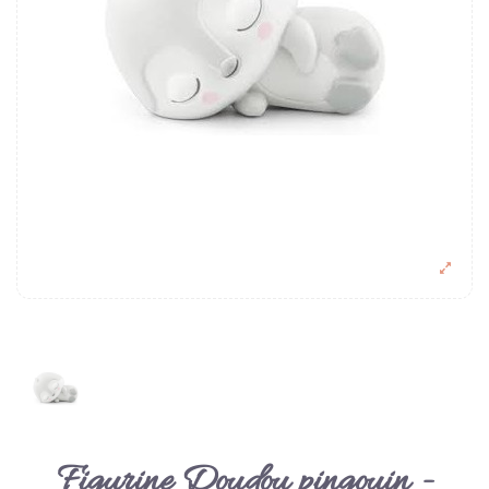
Figurine Doudou pingouin -