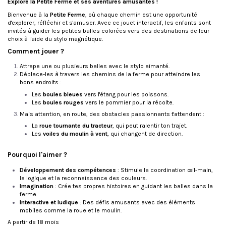
Explore la Petite Ferme et ses aventures amusantes !
Bienvenue à la
Petite Ferme
, où chaque chemin est une opportunité
d'explorer, réfléchir et s'amuser. Avec ce jouet interactif, les enfants sont
invités à guider les petites balles colorées vers des destinations de leur
choix à l'aide du stylo magnétique.
Comment jouer ?
Attrape une ou plusieurs balles avec le stylo aimanté.
Déplace-les à travers les chemins de la ferme pour atteindre les
bons endroits :
Les
boules bleues
vers l'étang pour les poissons.
Les
boules rouges
vers le pommier pour la récolte.
Mais attention, en route, des obstacles passionnants t'attendent :
La
roue tournante du tracteur
, qui peut ralentir ton trajet.
Les
voiles du moulin à vent
, qui changent de direction.
Pourquoi l'aimer ?
Développement des compétences
: Stimule la coordination œil-main,
la logique et la reconnaissance des couleurs.
Imagination
: Crée tes propres histoires en guidant les balles dans la
ferme.
Interactive et ludique
: Des défis amusants avec des éléments
mobiles comme la roue et le moulin.
A partir de 18 mois