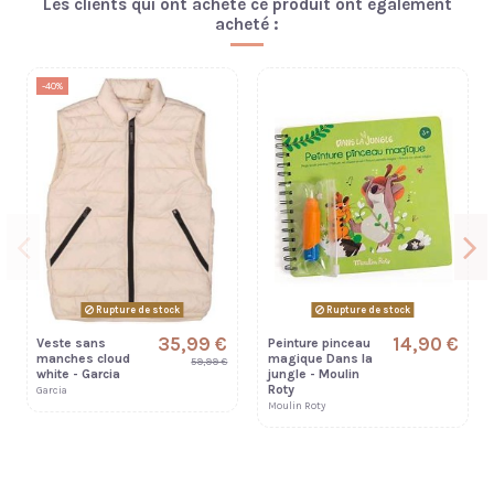
Les clients qui ont acheté ce produit ont également
acheté :
-40%
Rupture de stock
Rupture de stock
35,99 €
14,90 €
Veste sans
Peinture pinceau
manches cloud
magique Dans la
59,99 €
white - Garcia
jungle - Moulin
Roty
Garcia
Moulin Roty