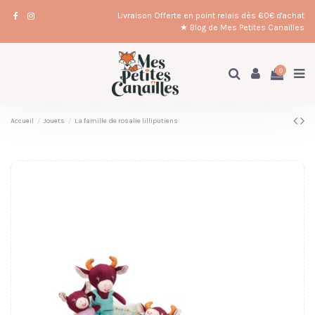
Livraison Offerte en point relais dès 60€ d'achat
★ Blog de Mes Petites Canailles
0
Accueil
Jouets
La famille de rosalie lilliputiens