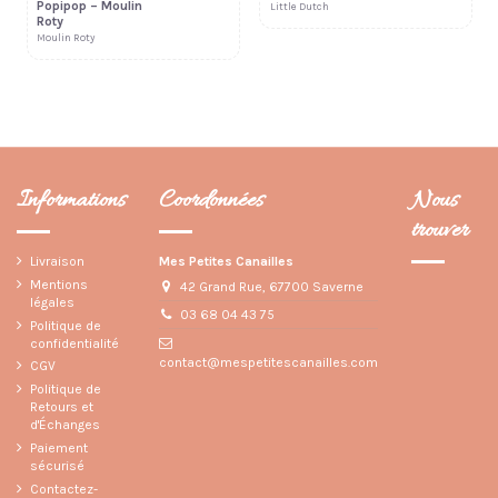
Popipop – Moulin
Little Dutch
Roty
Moulin Roty
Informations
Coordonnées
Nous
trouver
Livraison
Mes Petites Canailles
Mentions
42 Grand Rue, 67700 Saverne
légales
03 68 04 43 75
Politique de
confidentialité
contact@mespetitescanailles.com
CGV
Politique de
Retours et
d'Échanges
Paiement
sécurisé
Contactez-