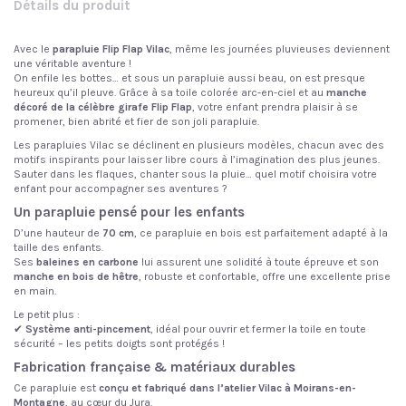
Détails du produit
Avec le
parapluie Flip Flap Vilac
, même les journées pluvieuses deviennent
une véritable aventure !
On enfile les bottes… et sous un parapluie aussi beau, on est presque
heureux qu’il pleuve. Grâce à sa toile colorée arc-en-ciel et au
manche
décoré de la célèbre girafe Flip Flap
, votre enfant prendra plaisir à se
promener, bien abrité et fier de son joli parapluie.
Les parapluies Vilac se déclinent en plusieurs modèles, chacun avec des
motifs inspirants pour laisser libre cours à l’imagination des plus jeunes.
Sauter dans les flaques, chanter sous la pluie… quel motif choisira votre
enfant pour accompagner ses aventures ?
Un parapluie pensé pour les enfants
D’une hauteur de
70 cm
, ce parapluie en bois est parfaitement adapté à la
taille des enfants.
Ses
baleines en carbone
lui assurent une solidité à toute épreuve et son
manche en bois de hêtre
, robuste et confortable, offre une excellente prise
en main.
Le petit plus :
✔
Système anti-pincement
, idéal pour ouvrir et fermer la toile en toute
sécurité – les petits doigts sont protégés !
Fabrication française & matériaux durables
Ce parapluie est
conçu et fabriqué dans l’atelier Vilac à Moirans-en-
Montagne
, au cœur du Jura.