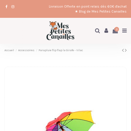
Livraison Offerte en point relais dès 60€ d'achat
★ Blog de Mes Petites Canailles
0
Accueil
Accessoires
Parapluie flip flap la Girafe - Vilac