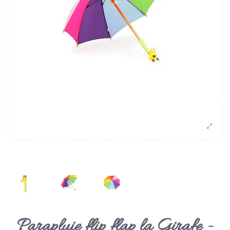
Parapluie flip flap la Girafe -