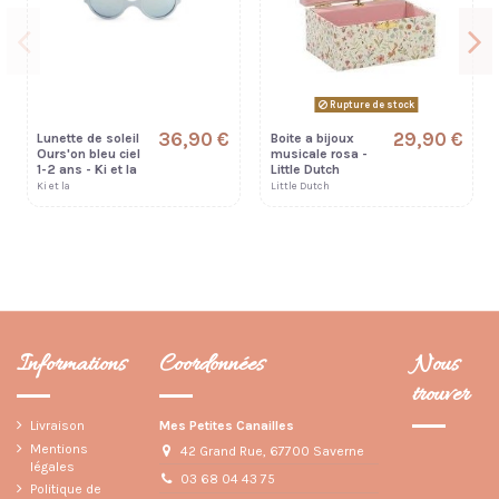
Rupture de stock
36,90 €
29,90 €
Lunette de soleil
Boite a bijoux
Ours'on bleu ciel
musicale rosa -
1-2 ans - Ki et la
Little Dutch
Ki et la
Little Dutch
Informations
Coordonnées
Nous
trouver
Livraison
Mes Petites Canailles
Mentions
42 Grand Rue, 67700 Saverne
légales
03 68 04 43 75
Politique de