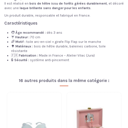
Il est réalisé en
bois de hêtre issu de forêts gérées durablement
, et décoré
avec une
laque brillante sans danger pour les enfants
.
Un produit durable, responsable et fabriqué en France.
Caractéristiques
🧒
Âge recommandé :
dès 3 ans
☔
Hauteur :
70 cm
🌈
Motif :
toile arc-en-ciel + girafe Flip Flap sur le manche
🌳
Matériaux :
bois de hêtre durable, baleines carbone, toile
résistante
🇫🇷
Fabrication :
Made in France – Atelier Vilac (Jura)
🔒
Sécurité :
système anti-pincement
16 autres produits dans la même catégorie :