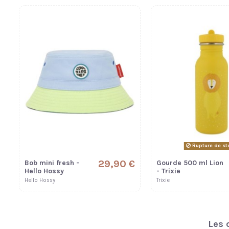
Rupture de st
29,90 €
Bob mini fresh -
Gourde 500 ml Lion
Hello Hossy
- Trixie
Hello Hossy
Trixie
Les 