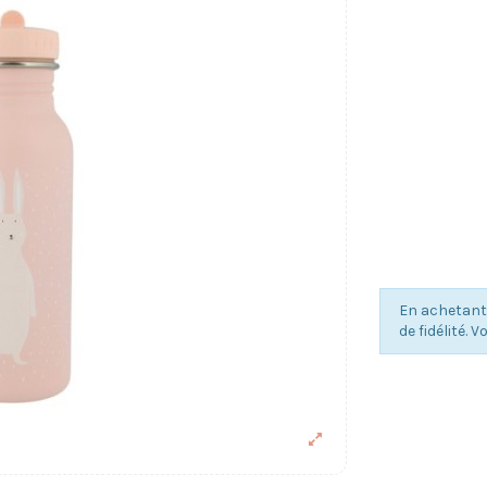
En achetant
de fidélité. 