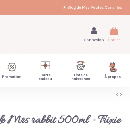
★ Blog de Mes Petites Canailles
Connexion
Panier
Carte
Liste de
Promotion
À propos
cadeau
naissance
e Mrs rabbit 500ml - Trixie