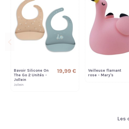
19,99 €
Bavoir Silicone On
Veilleuse flamant
The Go 2 Unités -
rose - Mary's
Jollein
Jollein
Les 