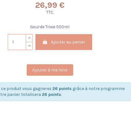
26,99 €
TTC
Gourde Trixie 500ml
Ajouter au panier
Ajouter à ma liste
 ce produit vous gagnerez
26 points
grâce à notre programme
Votre panier totalisera
26 points
.