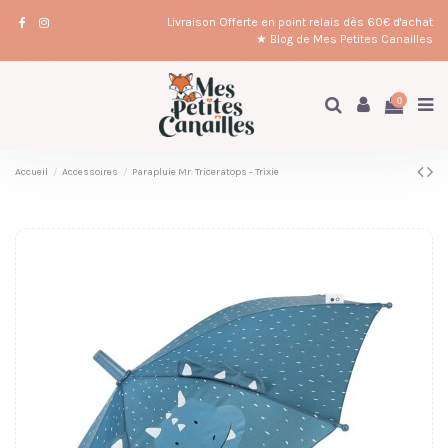
Livraison Offerte en point relais dès 60€ d'achat
★ Blog de Mes Petites Canailles
0
Accueil
Accessoires
Parapluie Mr. Triceratops - Trixie