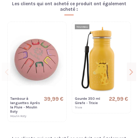
Les clients qui ont acheté ce produit ont également
acheté :
Nouveau
39,99 €
22,99 €
Tambour à
Gourde 350 ml
languettes Après
Girafe - Trixie
la Pluie - Moulin
Trixie
Roty
Moulin Roty