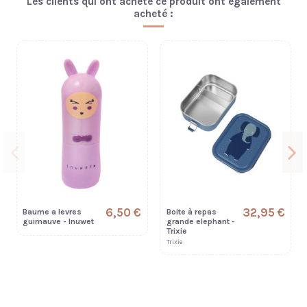
Les clients qui ont acheté ce produit ont également
acheté :
6,50 €
32,95 €
Baume a levres
Boite à repas
guimauve - Inuwet
grande elephant -
Trixie
Trixie