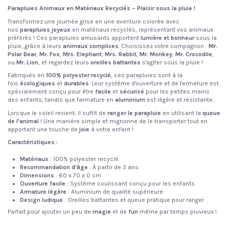
Parapluies Animaux en Matériaux Recyclés – Plaisir sous la pluie !
Transformez une journée grise en une aventure colorée avec
nos
parapluies joyeux
en matériaux recyclés, représentant vos animaux
préférés ! Ces parapluies amusants apportent
lumière et bonheur
sous la
pluie, grâce à leurs
animaux complices
. Choisissez votre compagnon :
Mr.
Polar Bear
,
Mr. Fox
,
Mrs. Elephant
,
Mrs. Rabbit
,
Mr. Monkey
,
Mr. Crocodile
,
ou
Mr. Lion
, et regardez leurs
oreilles battantes
s'agiter sous la pluie !
Fabriqués en
100% polyester recyclé
, ces parapluies sont à la
fois
écologiques
et
durables
. Leur système d'ouverture et de fermeture est
spécialement conçu pour être
facile
et
sécurisé
pour les petites mains
des enfants, tandis que l'armature en
aluminium
est légère et résistante.
Lorsque le soleil revient, il suffit de
ranger le parapluie
en utilisant la
queue
de l'animal
! Une manière simple et mignonne de le transporter tout en
apportant une touche de
joie
à votre enfant !
Caractéristiques :
Matériaux
: 100% polyester recyclé
Recommandation d'âge
: À partir de 3 ans
Dimensions
: 60 x 70 x 0 cm
Ouverture facile
: Système coulissant conçu pour les enfants
Armature légère
: Aluminium de qualité supérieure
Design ludique
: Oreilles battantes et queue pratique pour ranger
Parfait pour ajouter un peu de
magie
et de
fun
même par temps pluvieux !