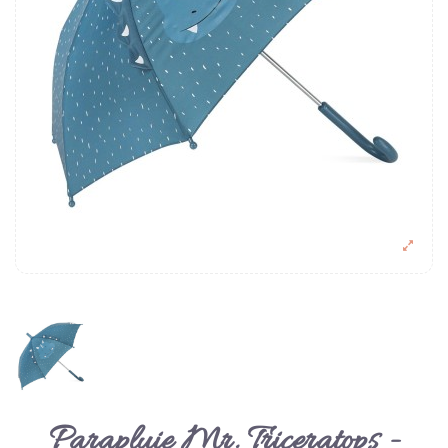
Parapluie Mr. Triceratops -